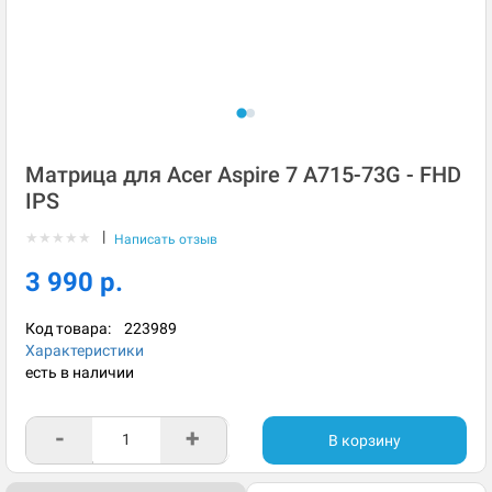
Матрица для Acer Aspire 7 A715-73G - FHD
IPS
|
★
★
★
★
★
Написать отзыв
3 990 р.
Код товара:
223989
Характеристики
есть в наличии
-
+
В корзину