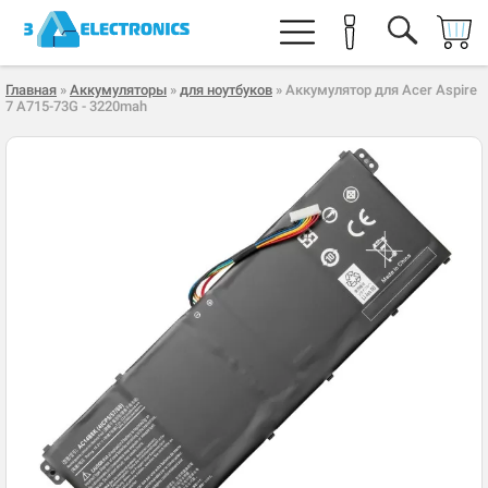
Главная
»
Аккумуляторы
»
для ноутбуков
» Аккумулятор для Acer Aspire
7 A715-73G - 3220mah