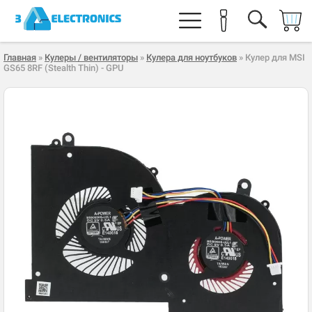
Главная
»
Кулеры / вентиляторы
»
Кулера для ноутбуков
» Кулер для MSI
GS65 8RF (Stealth Thin) - GPU