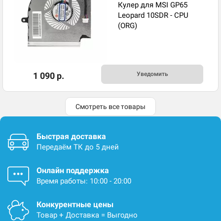
Кулер для MSI GP65
Leopard 10SDR - CPU
(ORG)
1 090 р.
Уведомить
Смотреть все товары
Быстрая доставка
Передаём ТК до 5 дней
Онлайн поддержка
Время работы: 10:00 - 20:00
Конкурентные цены
Товар + Доставка = Выгодно