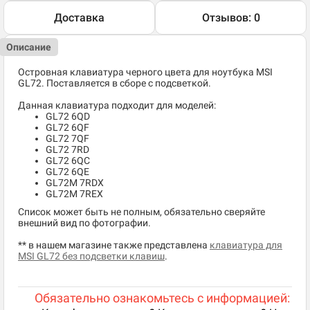
Доставка
Отзывов: 0
Описание
Островная клавиатура черного цвета для ноутбука MSI
GL72. Поставляется в сборе с подсветкой.
Данная клавиатура подходит для моделей:
GL72 6QD
GL72 6QF
GL72 7QF
GL72 7RD
GL72 6QC
GL72 6QE
GL72M 7RDX
GL72M 7REX
Список может быть не полным, обязательно сверяйте
внешний вид по фотографии.
** в нашем магазине также представлена
клавиатура для
MSI GL72 без подсветки клавиш
.
Обязательно ознакомьтесь с информацией: