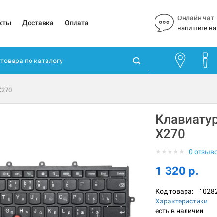
Онлайн чат
кты
Доставка
Оплата
напишите на
X270
Клавиатур
X270
★
★
★
★
★
0 отзыв
1 320 р.
Код товара:
1028
Характеристики
есть в наличии