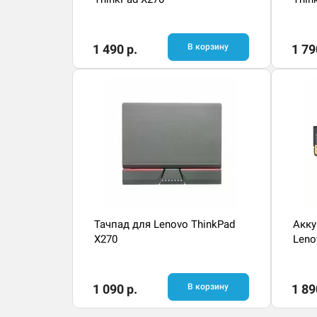
1 490 р.
В корзину
1 79
Тачпад для Lenovo ThinkPad
Акку
X270
Leno
1 090 р.
В корзину
1 89