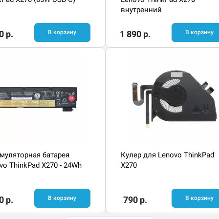
внутренний
0 р.
В корзину
1 890 р.
В корзину
муляторная батарея
Кулер для Lenovo ThinkPad
vo ThinkPad X270 - 24Wh
X270
0 р.
В корзину
790 р.
В корзину