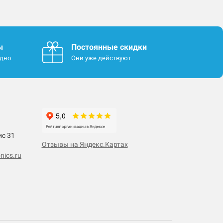
ы
Постоянные скидки
одно
Они уже действуют
ис 31
Отзывы на Яндекс.Картах
nics.ru