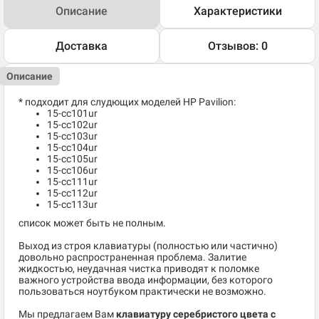
Описание
Характеристики
Доставка
Отзывов: 0
Описание
* подходит для слудющих моделей HP Pavilion:
15-cc101ur
15-cc102ur
15-cc103ur
15-cc104ur
15-cc105ur
15-cc106ur
15-cc111ur
15-cc112ur
15-cc113ur
список может быть не полным.
Выход из строя клавиатуры (полностью или частично)
довольно распространенная проблема. Залитие
жидкостью, неудачная чистка приводят к поломке
важного устройства ввода информации, без которого
пользоваться ноутбуком практически не возможно.
Мы предлагаем Вам
клавиатуру серебристого цвета с