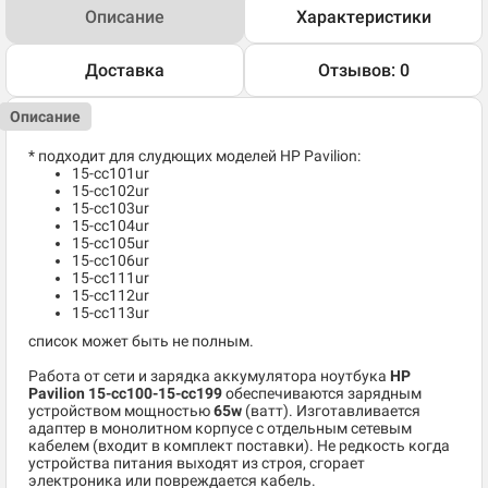
Описание
Характеристики
Доставка
Отзывов: 0
Описание
* подходит для слудющих моделей HP Pavilion:
15-cc101ur
15-cc102ur
15-cc103ur
15-cc104ur
15-cc105ur
15-cc106ur
15-cc111ur
15-cc112ur
15-cc113ur
список может быть не полным.
Работа от сети и зарядка аккумулятора ноутбука
HP
Pavilion 15-cc100-15-cc199
обеспечиваются зарядным
устройством мощностью
65w
(ватт). Изготавливается
адаптер в монолитном корпусе с отдельным сетевым
кабелем (входит в комплект поставки). Не редкость когда
устройства питания выходят из строя, сгорает
электроника или повреждается кабель.