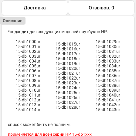
Доставка
Отзывов: 0
Описание
*подходит для следующих моделей ноутбуков HP:
15-db1000ur
15-db1029ur
15-db1015ur
15-db1001ur
15-db1030ur
15-db1016ur
15-db1002ur
15-db1031ur
15-db1017ur
15-db1003ur
15-db1032ur
15-db1018ur
15-db1004ur
15-db1033ur
15-db1019ur
15-db1005ur
15-db1034ur
15-db1020ur
15-db1006ur
15-db1035ur
15-db1021ur
15-db1007ur
15-db1036ur
15-db1022ur
15-db1008ur
15-db1037ur
15-db1023ur
15-db1009ur
15-db1038ur
15-db1024ur
15-db1010ur
15-db1039ur
15-db1025ur
15-db1011ur
15-db1040ur
15-db1026ur
15-db1012ur
15-db1041ur
15-db1027ur
15-db1013ur
15-db1042ur
15-db1028ur
15-db1014ur
15-db1043ur
список может быть не полным.
применяется для всей серии HP 15-db1xxx