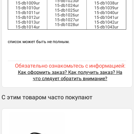
15-db1023ur
15-db1009ur
15-db1038ur
15-db1024ur
15-db1010ur
15-db1039ur
15-db1025ur
15-db1011ur
15-db1040ur
15-db1026ur
15-db1012ur
15-db1041ur
15-db1027ur
15-db1013ur
15-db1042ur
15-db1028ur
15-db1014ur
15-db1043ur
список может быть не полным.
Обязательно ознакомьтесь с информацией:
Как оформить заказ? Как получить заказ? На
что следует обратить внимание?
С этим товаром часто покупают