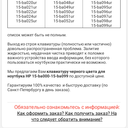
15-ba020ur
15-ba048ur
15-ba094ur
15-ba021ur
15-ba049ur
15-ba095ur
15-ba022ur
15-ba050ur
15-ba096ur
15-ba024ur
15-ba051ur
15-ba097ur
15-ba025ur
15-ba052ur
15-ba098ur
15-ba099ur
список может быть не полным.
Выход из строя клавиатуры (полностью или частично)
довольно распространенная проблема. Залитие
жидкостью, неудачная чистка приводят к поломке
важного устройства ввода информации, без которого
пользоваться ноутбуком практически не возможно.
Мы предлагаем Вам
клавиатуру черного цвета для
ноутбука HP 15-ba000-15-ba099
по доступной цене.
​Гарантируем 100% качество и быструю доставку (по
Санкт-Петербургу в день заказа).
Обязательно ознакомьтесь с информацией:
Как оформить заказ? Как получить заказ? На
что следует обратить внимание?