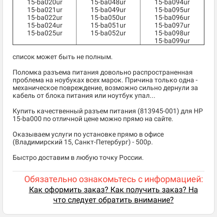
15-ba020ur
15-ba048ur
15-ba094ur
15-ba021ur
15-ba049ur
15-ba095ur
15-ba022ur
15-ba050ur
15-ba096ur
15-ba024ur
15-ba051ur
15-ba097ur
15-ba025ur
15-ba052ur
15-ba098ur
15-ba099ur
список может быть не полным.
Поломка разъема питания довольно распространенная
проблема на ноубуках всех марок. Причина только одна -
механическое повреждение, возможно сильно дернули за
кабель от блока питания или ноутбук упал...
Купить качественный разъем питания (813945-001) для HP
15-ba000 по отличной цене можно прямо на сайте.
Оказываем услуги по установке прямо в офисе
(Владимирский 15, Санкт-Петербург) - 500р.
Быстро доставим в любую точку России.
Обязательно ознакомьтесь с информацией:
Как оформить заказ? Как получить заказ? На
что следует обратить внимание?