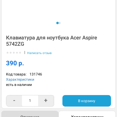
Клавиатура для ноутбука Acer Aspire
5742ZG
|
★
★
★
★
★
Написать отзыв
390 р.
Код товара:
131746
Характеристики
есть в наличии
-
+
В корзину