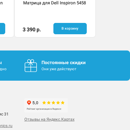
on
Матрица для Dell Inspiron 5458
3 390 р.
В корзину
ы
Постоянные скидки
одно
Они уже действуют
ис 31
Отзывы на Яндекс.Картах
nics.ru