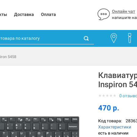
Онлайн чат
кты
Доставка
Оплата
напишите на
iron 5458
Клавиатур
Inspiron 5
★
★
★
★
★
0 отзыв
470 р.
Код товара:
2836
Характеристики
есть в наличии