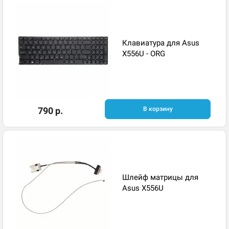
Клавиатура для Asus
X556U - ORG
790 р.
В корзину
Шлейф матрицы для
Asus X556U