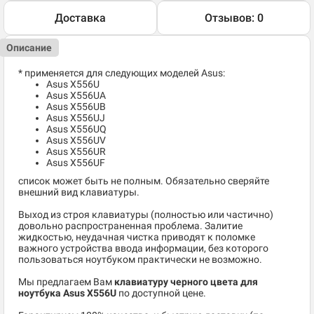
Доставка
Отзывов: 0
Описание
* применяется для следующих моделей Asus:
Asus X556U
Asus X556UA
Asus X556UB
Asus X556UJ
Asus X556UQ
Asus X556UV
Asus X556UR
Asus X556UF
список может быть не полным. Обязательно сверяйте
внешний вид клавиатуры.
Выход из строя клавиатуры (полностью или частично)
довольно распространенная проблема. Залитие
жидкостью, неудачная чистка приводят к поломке
важного устройства ввода информации, без которого
пользоваться ноутбуком практически не возможно.
Мы предлагаем Вам
клавиатуру черного цвета для
ноутбука Asus X556U
по доступной цене.