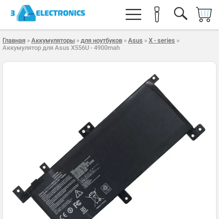
Главная
»
Аккумуляторы
»
для ноутбуков
»
Asus
»
X - series
»
Аккумулятор для Asus X556U - 4900mah