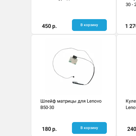
30 -
450 р.
В корзину
1 27
Шлейф матрицы для Lenovo
Куле
B50-30
Leno
180 р.
В корзину
240