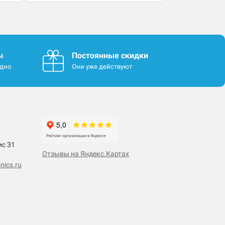
ы
Постоянные скидки
одно
Они уже действуют
ис 31
Отзывы на Яндекс.Картах
nics.ru