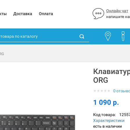
Онлайн чат
кты
Доставка
Оплата
напишите на
ORG
Клавиатур
ORG
★
★
★
★
★
0 отзыв
1 090 р.
Код товара:
1255
Характеристики
есть в наличии