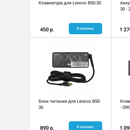
Клавиатура для Lenovo B50-30
Акку
30 -
450 р.
В корзину
1 27
Блок питания для Lenovo B50-
Клав
30
- OR
890 р.
В корзину
1 09