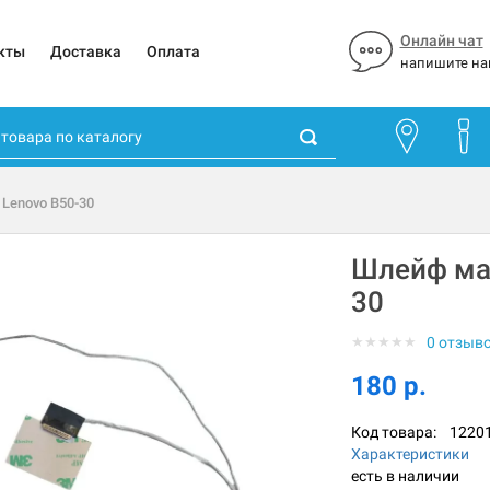
Онлайн чат
кты
Доставка
Оплата
напишите на
Lenovo B50-30
Шлейф ма
30
★
★
★
★
★
0 отзыв
180 р.
Код товара:
1220
Характеристики
есть в наличии