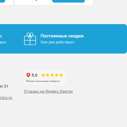
ы
Постоянные скидки
одно
Они уже действуют
ис 31
Отзывы на Яндекс.Картах
nics.ru