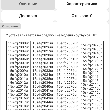
Описание
Характеристики
Доставка
Отзывов: 0
Описание
* устанавливается на следующие модели ноутбуков HP:
15s-fq2000ur
15s-fq2025ur
15s-fq2057ur
15s-fq2092ur
15s-fq2002ur
15s-fq2026ur
15s-fq2058ur
15s-fq2093ur
15s-fq2004ur
15s-fq2027ur
15s-fq2059ur
15s-fq2094ur
15s-fq2005ur
15s-fq2028ur
15s-fq2060ur
15s-fq2097ur
15s-fq2006ur
15s-fq2030ur
15s-fq2061ur
15s-fq2100ur
15s-fq2007ur
15s-fq2031ur
15s-fq2062ur
15s-fq2104ur
15s-fq2008ur
15s-fq2032ur
15s-fq2063ur
15s-fq2109ur
15s-fq2009ur
15s-fq2033ur
15s-fq2064ur
15s-fq2110ur
15s-fq2010ur
15s-fq2034ur
15s-fq2066ur
15s-fq2111ur
15s-fq2011ur
15s-fq2035ur
15s-fq2067ur
15s-fq2113ur
15s-fq2012ur
15s-fq2036ur
15s-fq2069ur
15s-fq2114ur
15s-fq2013ur
15s-fq2040ur
15s-fq2070ur
15s-fq2115ur
15s-fq2014ur
15s-fq2041ur
15s-fq2074ur
15s-fq2116ur
15s-fq2015ur
15s-fq2042ur
15s-fq2076ur
15s-fq2118ur
15s-fq2016ur
15s-fq2043ur
15s-fq2080ur
15s-fq2119ur
15s-fq2017ur
15s-fq2044ur
15s-fq2082ur
15s-fq2120ur
15s-fq2018ur
15s-fq2045ur
15s-fq2085ur
15s-fq2121ur