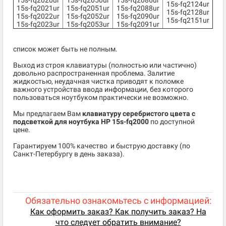
15s-fq2020ur
15s-fq2050ur
15s-fq2086ur
15s-fq2124ur
15s-fq2021ur
15s-fq2051ur
15s-fq2088ur
15s-fq2128ur
15s-fq2022ur
15s-fq2052ur
15s-fq2090ur
15s-fq2151ur
15s-fq2023ur
15s-fq2053ur
15s-fq2091ur
список может быть не полным.
Выход из строя клавиатуры (полностью или частично)
довольно распространенная проблема. Залитие
жидкостью, неудачная чистка приводят к поломке
важного устройства ввода информации, без которого
пользоваться ноутбуком практически не возможно.
Мы предлагаем Вам
клавиатуру серебристого цвета с
подсветкой для ноутбука HP 15s-fq2000
по доступной
цене.
​Гарантируем 100% качество и быструю доставку (по
Санкт-Петербургу в день заказа).
Обязательно ознакомьтесь с информацией:
Как оформить заказ? Как получить заказ? На
что следует обратить внимание?