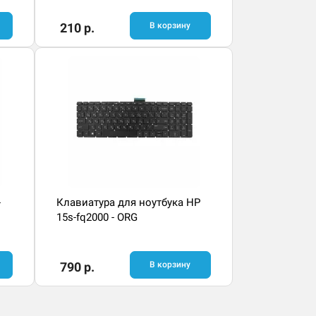
210 р.
В корзину
-
Клавиатура для ноутбука HP
15s-fq2000 - ORG
790 р.
В корзину