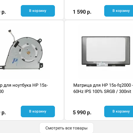
 р.
В корзину
1 590 р.
В корзину
р для ноутбука HP 15s-
Матрица для HP 15s-fq2000 
00
60Hz IPS 100% SRGB / 300nit
 р.
В корзину
5 990 р.
В корзину
Смотреть все товары