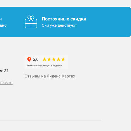
ы
Постоянные скидки
одно
Они уже действуют
ис 31
Отзывы на Яндекс.Картах
nics.ru