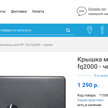
Онлайн чат
кты
Доставка
Оплата
напишите на
матрицы для HP 15s-fq2000 - черная
Крышка м
fq2000 - 
★
★
★
★
★
0 отзыв
1 290 р.
Код товара:
1155
Характеристики
есть в наличии