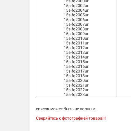
15s-fq2000ur
15s-fq2002ur
15s-fq2004ur
15s-fq2005ur
15s-fq2006ur
15s-fq2007ur
15s-fq2008ur
15s-fq2009ur
15s-fq2010ur
15s-fq2011ur
15s-fq2012ur
15s-fq2013ur
15s-fq2014ur
15s-fq2015ur
15s-fq2016ur
15s-fq2017ur
15s-fq2018ur
15s-fq2020ur
15s-fq2021ur
15s-fq2022ur
15s-fq2023ur
список может быть не полным.
Сверяйтесь с фотографией товара!!!