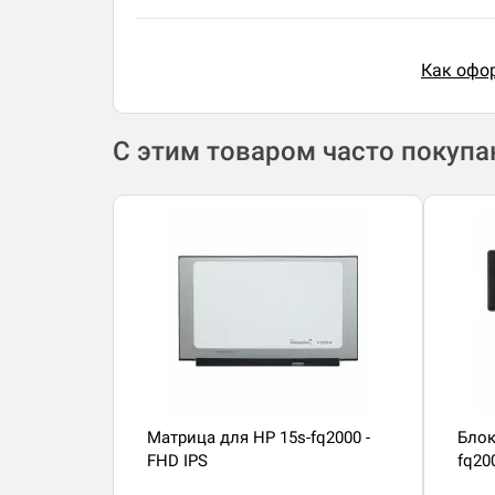
Как офор
С этим товаром часто покуп
Матрица для HP 15s-fq2000 -
Блок
FHD IPS
fq20