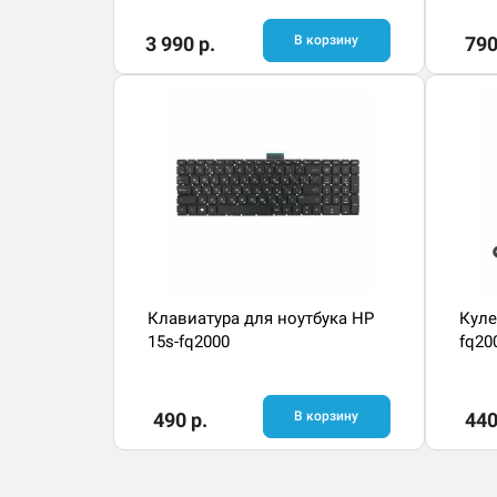
3 990 р.
В корзину
790
Клавиатура для ноутбука HP
Куле
15s-fq2000
fq20
490 р.
В корзину
440