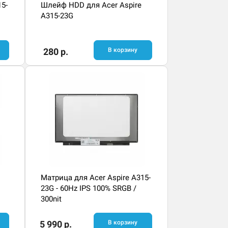
15-
Шлейф HDD для Acer Aspire
A315-23G
280 р.
В корзину
Матрица для Acer Aspire A315-
23G - 60Hz IPS 100% SRGB /
300nit
5 990 р.
В корзину