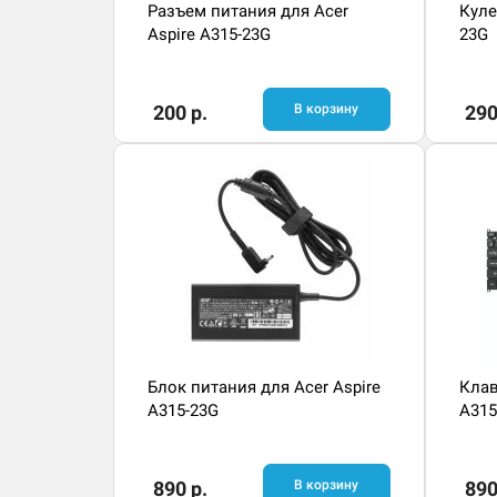
Разъем питания для Acer
Куле
Aspire A315-23G
23G
200 р.
В корзину
290
Блок питания для Acer Aspire
Клав
A315-23G
A315
890 р.
В корзину
890