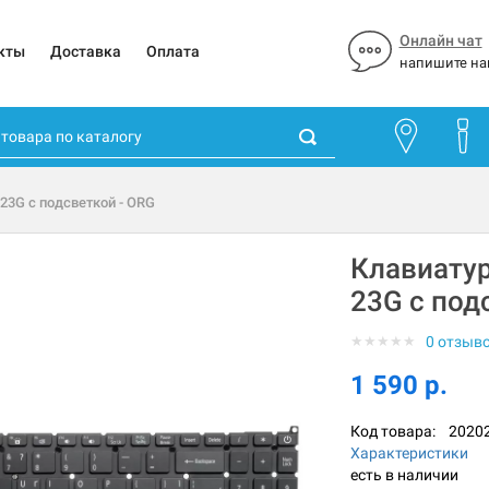
Онлайн чат
кты
Доставка
Оплата
напишите на
-23G с подсветкой - ORG
Клавиатур
23G с под
★
★
★
★
★
0 отзыв
1 590 р.
Код товара:
2020
Характеристики
есть в наличии