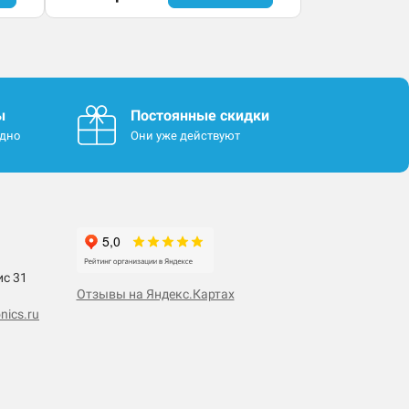
ы
Постоянные скидки
одно
Они уже действуют
ис 31
Отзывы на Яндекс.Картах
nics.ru