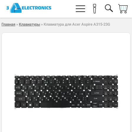
Главная
»
Клавиатуры
» Клавиатура для Acer Aspire A315-23G