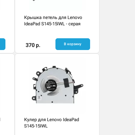
Крышка петель для Lenovo
IdeaPad S145-15IWL - серая
370 р.
В корзину
d
Кулер для Lenovo IdeaPad
S145-15IWL