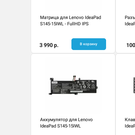
Матрица для Lenovo IdeaPad
Разъ
S145-15IWL - FullHD IPS
Idea
3 990 р.
В корзину
100
Аккумулятор для Lenovo
Клав
IdeaPad S145-15IWL
Idea