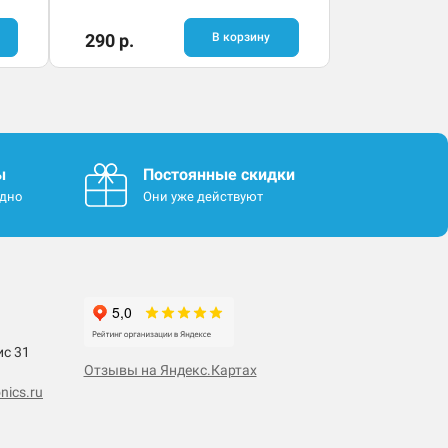
290 р.
В корзину
ы
Постоянные скидки
одно
Они уже действуют
ис 31
Отзывы на Яндекс.Картах
nics.ru