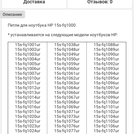
Доставка
Отзывов: 0
Описание
Петли для ноутбука HP 15s-fq1000
* устанавливается на следующие модели ноутбуков HP:
15s-fq1001ur
15s-fq1038ur
15s-fq1088ur
15s-fq1002ur
15s-fq1048ur
15s-fq1089ur
15s-fq1003ur
15s-fq1049ur
15s-fq1090ur
15s-fq1004ur
15s-fq1050ur
15s-fq1091ur
15s-fq1005ur
15s-fq1059ur
15s-fq1092ur
15s-fq1006ur
15s-fq1060ur
15s-fq1093ur
15s-fq1007ur
15s-fq1061ur
15s-fq1094ur
15s-fq1010ur
15s-fq1062ur
15s-fq1095ur
15s-fq1011ur
15s-fq1063ur
15s-fq1096ur
15s-fq1012ur
15s-fq1064ur
15s-fq1097ur
15s-fq1013ur
15s-fq1066ur
15s-fq1098ur
15s-fq1014ur
15s-fq1067ur
15s-fq1099ur
15s-fq1015ur
15s-fq1068ur
15s-fq1100ur
15s-fq1016ur
15s-fq1069ur
15s-fq1101ur
15s-fq1017ur
15s-fq1071ur
15s-fq1102ur
15s-fq1020ur
15s-fq1073ur
15s-fq1104ur
15s-fq1021ur
15s-fq1075ur
15s-fq1105ur
15s-fq1023ur
15s-fq1076ur
15s-fq1106ur
15s-fq1024ur
15s-fq1077ur
15s-fq1107ur