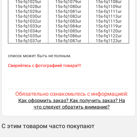
15s-fq1025ur
15s-fq1079ur
15s-fq1108ur
15s-fq1028ur
15s-fq1080ur
15s-fq1109ur
15s-fq1029ur
15s-fq1081ur
15s-fq1111ur
15s-fq1030ur
15s-fq1082ur
15s-fq1113ur
15s-fq1032ur
15s-fq1083ur
15s-fq1115ur
15s-fq1033ur
15s-fq1084ur
15s-fq1119ur
15s-fq1034ur
15s-fq1085ur
15s-fq1120ur
15s-fq1035ur
15s-fq1086ur
15s-fq1122ur
15s-fq1037ur
15s-fq1087ur
15s-fq1123ur
список может быть не полным.
Сверяйтесь с фотографией товара!!!
Обязательно ознакомьтесь с информацией:
Как оформить заказ? Как получить заказ? На
что следует обратить внимание?
С этим товаром часто покупают