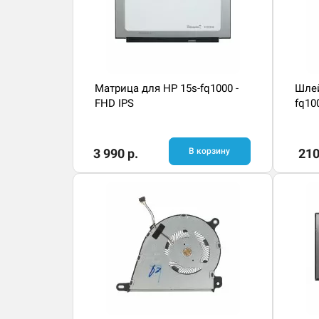
Матрица для HP 15s-fq1000 -
Шлей
FHD IPS
fq10
3 990 р.
В корзину
210