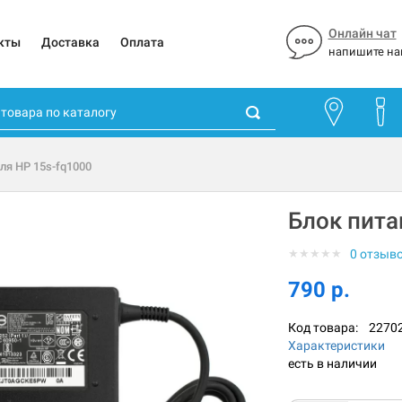
Онлайн чат
кты
Доставка
Оплата
напишите на
ля HP 15s-fq1000
Блок пита
★
★
★
★
★
0 отзыв
790 р.
Код товара:
2270
Характеристики
есть в наличии