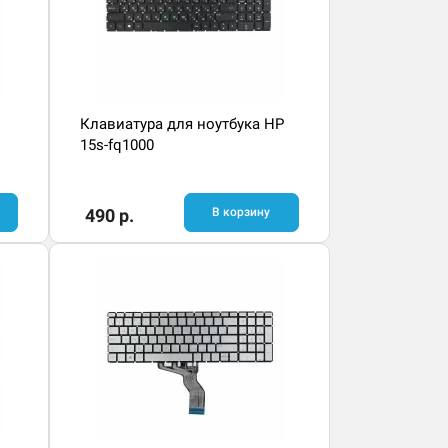
Клавиатура для ноутбука HP
15s-fq1000
490 р.
В корзину