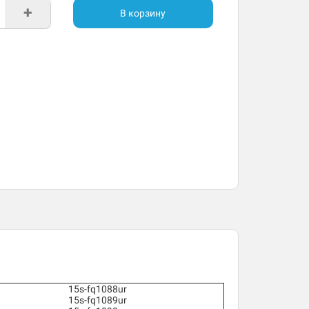
+
В корзину
15s-fq1088ur
15s-fq1089ur