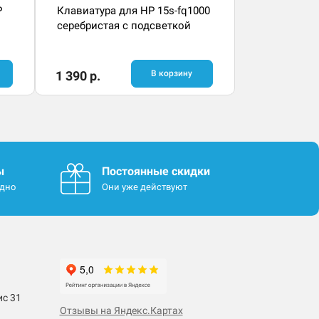
P
Клавиатура для HP 15s-fq1000
серебристая с подсветкой
1 390 р.
В корзину
ы
Постоянные скидки
одно
Они уже действуют
ис 31
Отзывы на Яндекс.Картах