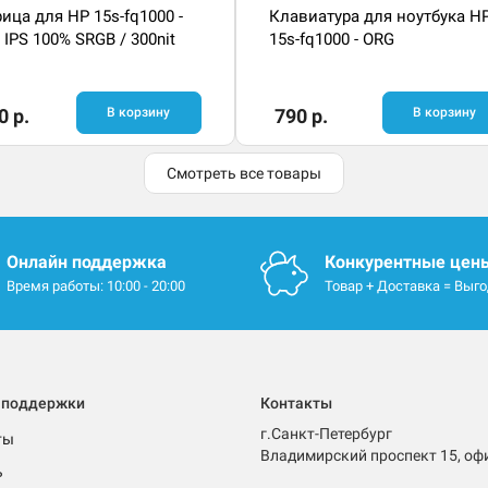
ица для HP 15s-fq1000 -
Клавиатура для ноутбука H
 IPS 100% SRGB / 300nit
15s-fq1000 - ORG
0 р.
В корзину
790 р.
В корзину
Смотреть все товары
Онлайн поддержка
Конкурентные цен
Время работы: 10:00 - 20:00
Товар + Доставка = Выг
 поддержки
Контакты
г.Санкт-Петербург
ты
Владимирский проспект 15, оф
ь