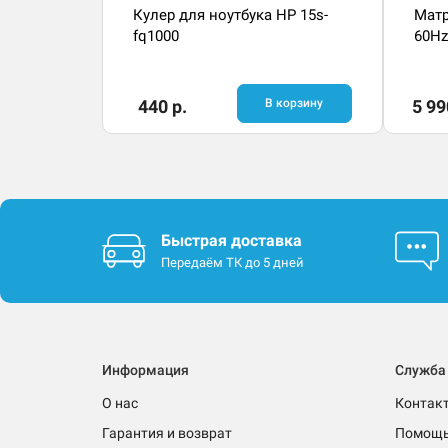
Кулер для ноутбука HP 15s-
Матр
fq1000
60Hz
440 р.
В корзину
5 99
Быстрая доставка
Передаём ТК до 5 дней
Информация
Служба
О нас
Контак
Гарантия и возврат
Помощ