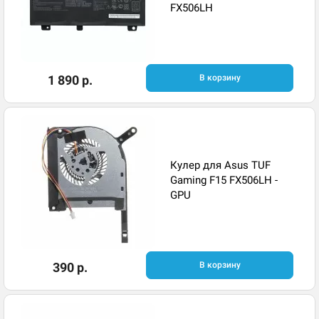
FX506LH
1 890 р.
В корзину
Кулер для Asus TUF
Gaming F15 FX506LH -
GPU
390 р.
В корзину