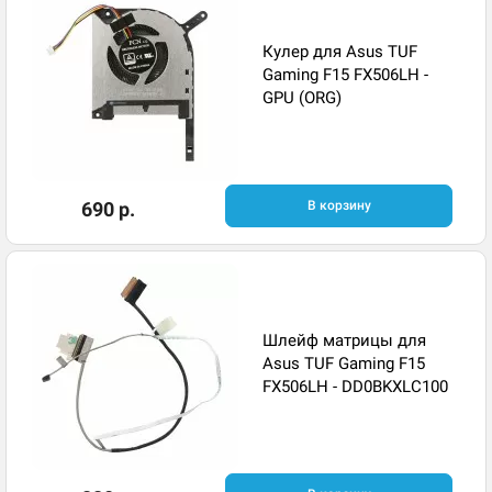
Кулер для Asus TUF
Gaming F15 FX506LH -
GPU (ORG)
690 р.
В корзину
Шлейф матрицы для
Asus TUF Gaming F15
FX506LH - DD0BKXLC100