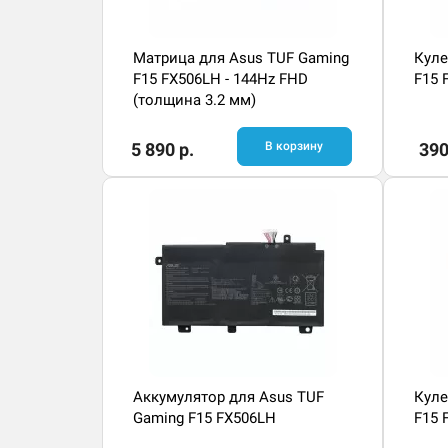
Матрица для Asus TUF Gaming
Куле
F15 FX506LH - 144Hz FHD
F15 
(толщина 3.2 мм)
5 890 р.
В корзину
390
Аккумулятор для Asus TUF
Куле
Gaming F15 FX506LH
F15 