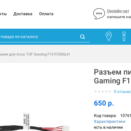
Онлайн чат
кты
Доставка
Оплата
напишите на
ания для Asus TUF Gaming F15 FX506LH
Разъем пи
Gaming F1
★
★
★
★
★
0 отзыв
650 р.
Код товара:
1076
Характеристики
есть в наличии