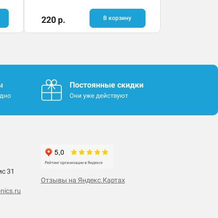
220 р.
В корзину
ы
Постоянные скидки
одно
Они уже действуют
ис 31
Отзывы на Яндекс.Картах
nics.ru