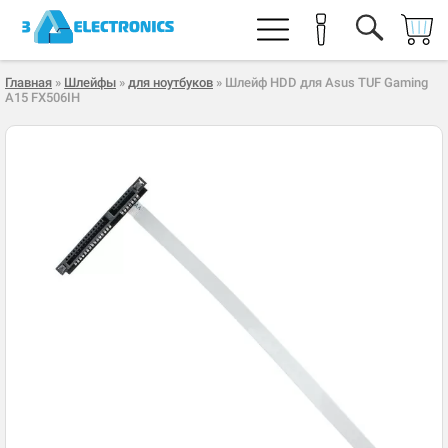
Главная
»
Шлейфы
»
для ноутбуков
» Шлейф HDD для Asus TUF Gaming
A15 FX506IH