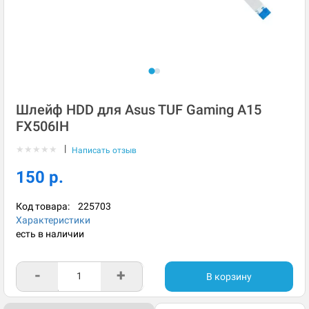
Шлейф HDD для Asus TUF Gaming A15
FX506IH
|
★
★
★
★
★
Написать отзыв
150 р.
Код товара:
225703
Характеристики
есть в наличии
-
+
В корзину