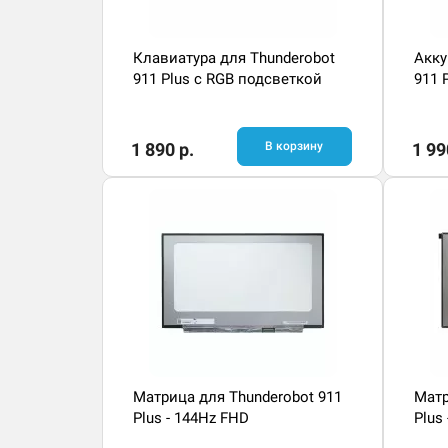
Клавиатура для Thunderobot
Акку
911 Plus с RGB подсветкой
911 
1 890 р.
В корзину
1 99
Матрица для Thunderobot 911
Матр
Plus - 144Hz FHD
Plus