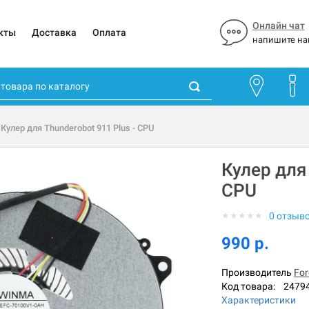
Онлайн чат
кты
Доставка
Оплата
напишите на
 Кулер для Thunderobot 911 Plus - CPU
Кулер для 
CPU
★
★
★
★
★
0 отзыв
990 р.
Производитель
For
Код товара:
2479
Характеристики