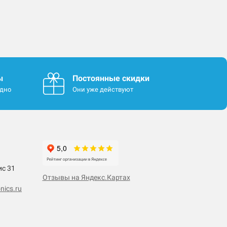
ы
Постоянные скидки
одно
Они уже действуют
ис 31
Отзывы на Яндекс.Картах
nics.ru