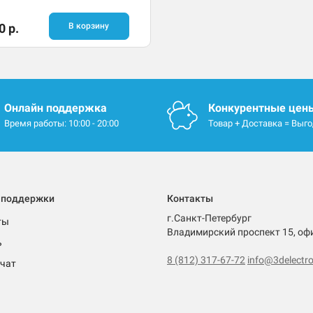
0 р.
В корзину
Онлайн поддержка
Конкурентные цен
Время работы: 10:00 - 20:00
Товар + Доставка = Выг
 поддержки
Контакты
г.Санкт-Петербург
ты
Владимирский проспект 15, оф
ь
8 (812) 317-67-72
info@3delectro
чат