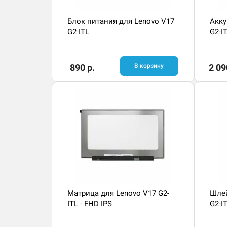
Блок питания для Lenovo V17
Акку
G2-ITL
G2-I
890 р.
В корзину
2 09
Матрица для Lenovo V17 G2-
Шлей
ITL - FHD IPS
G2-I