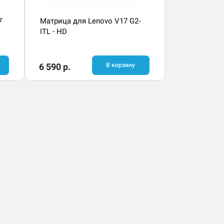
7
Матрица для Lenovo V17 G2-
ITL - HD
6 590 р.
В корзину