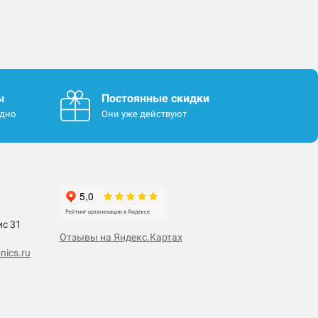
ы
Постоянные скидки
одно
Они уже действуют
ис 31
Отзывы на Яндекс.Картах
nics.ru