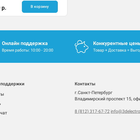
 р.
В корзину
Онлайн поддержка
Конкурентные цен
Время работы: 10:00 - 20:00
Товар + Доставка = Выг
 поддержки
Контакты
г.Санкт-Петербург
ты
Владимирский проспект 15, оф
ь
8 (812) 317-67-72
info@3delectro
чат