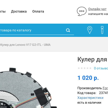
Онлайн чат
кты
Доставка
Оплата
напишите на
 Кулер для Lenovo V17 G2-ITL - UMA
Кулер для
★
★
★
★
★
0 отзыв
1 020 р.
Производитель
For
Код товара:
2374
Характеристики
есть в наличии