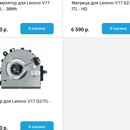
мулятор для Lenovo V17
Матрица для Lenovo V17 G2-
TL - 38Wh
ITL - HD
0 р.
В корзину
6 590 р.
В корзину
р для Lenovo V17 G2-ITL -
0 р.
В корзину