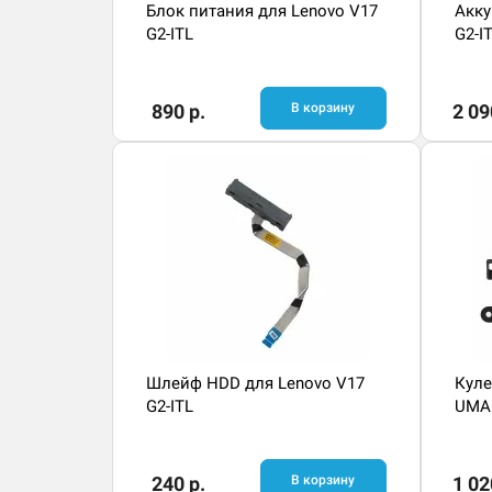
Блок питания для Lenovo V17
Акку
G2-ITL
G2-I
890 р.
В корзину
2 09
Шлейф HDD для Lenovo V17
Куле
G2-ITL
UMA
240 р.
В корзину
1 02