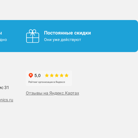
ы
Постоянные скидки
одно
Они уже действуют
ис 31
Отзывы на Яндекс.Картах
nics.ru