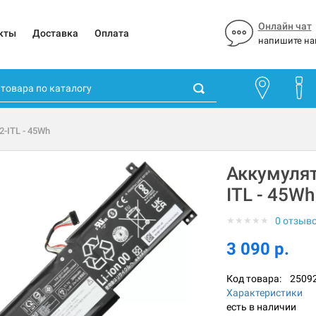
Онлайн чат
кты
Доставка
Оплата
напишите на
2-ITL - 45Wh
Аккумулят
ITL - 45Wh
★
★
★
★
★
0 отзыв
3 090 р.
Код товара:
2509
Характеристики
есть в наличии