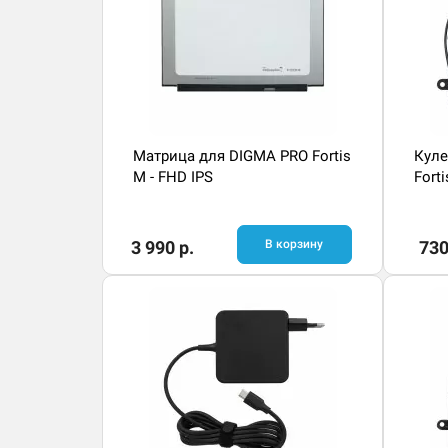
Матрица для DIGMA PRO Fortis
Куле
M - FHD IPS
Fort
3 990 р.
В корзину
730