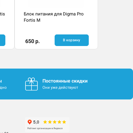
tis
Блок питания для Digma Pro
Fortis M
650 р.
В корзину
ы
Постоянные скидки
одно
Они уже действуют