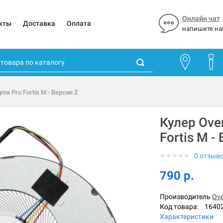
Онлайн чат
кты
Доставка
Оплата
напишите на
ma Pro Fortis M - Версия 2
Кулер Ove
Fortis M -
★
★
★
★
★
0 отзыв
790 р.
Производитель
Ove
Код товара:
1640
Характеристики