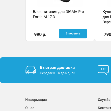
Блок питания для DIGMA Pro
Куле
Fortis M 17.3
для 
Верс
990 р.
В корзину
790
Быстрая доставка
Передаём ТК до 5 дней
Информация
Служба
О нас
Контак