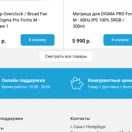
р Overclock / Broad Fan
Матрица для DIGMA PRO For
Digma Pro Fortis M -
M - 60Hz IPS 100% SRGB /
ия 1
300nit
 р.
В корзину
5 990 р.
В корзину
Смотреть все товары
Онлайн поддержка
Конкурентные цен
Время работы: 10:00 - 20:00
Товар + Доставка = Выг
 поддержки
Контакты
г.Санкт-Петербург
ты