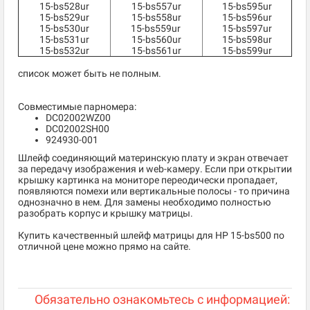
15-bs528ur
15-bs557ur
15-bs595ur
15-bs529ur
15-bs558ur
15-bs596ur
15-bs530ur
15-bs559ur
15-bs597ur
15-bs531ur
15-bs560ur
15-bs598ur
15-bs532ur
15-bs561ur
15-bs599ur
список может быть не полным.
Совместимые парномера:
DC02002WZ00
DC02002SH00
924930-001
Шлейф соединяющий материнскую плату и экран отвечает
за передачу изображения и web-камеру. Если при открытии
крышку картинка на мониторе переодически пропадает,
появляются помехи или вертикальные полосы - то причина
однозначно в нем. Для замены необходимо полностью
разобрать корпус и крышку матрицы.
Купить качественный шлейф матрицы для HP 15-bs500 по
отличной цене можно прямо на сайте.
Обязательно ознакомьтесь с информацией: