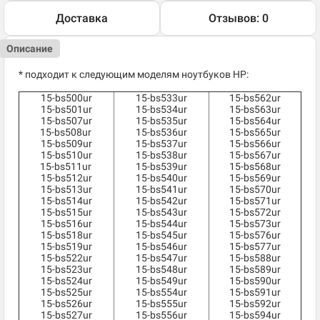
Доставка
Отзывов: 0
Описание
* подходит к следующим моделям ноутбуков HP:
15-bs500ur
15-bs533ur
15-bs562ur
15-bs501ur
15-bs534ur
15-bs563ur
15-bs507ur
15-bs535ur
15-bs564ur
15-bs508ur
15-bs536ur
15-bs565ur
15-bs509ur
15-bs537ur
15-bs566ur
15-bs510ur
15-bs538ur
15-bs567ur
15-bs511ur
15-bs539ur
15-bs568ur
15-bs512ur
15-bs540ur
15-bs569ur
15-bs513ur
15-bs541ur
15-bs570ur
15-bs514ur
15-bs542ur
15-bs571ur
15-bs515ur
15-bs543ur
15-bs572ur
15-bs516ur
15-bs544ur
15-bs573ur
15-bs518ur
15-bs545ur
15-bs576ur
15-bs519ur
15-bs546ur
15-bs577ur
15-bs522ur
15-bs547ur
15-bs588ur
15-bs523ur
15-bs548ur
15-bs589ur
15-bs524ur
15-bs549ur
15-bs590ur
15-bs525ur
15-bs554ur
15-bs591ur
15-bs526ur
15-bs555ur
15-bs592ur
15-bs527ur
15-bs556ur
15-bs594ur