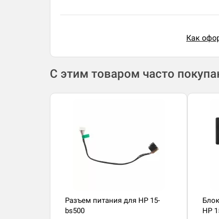
Как офор
С этим товаром часто покуп
Разъем питания для HP 15-
Блок
bs500
HP 1