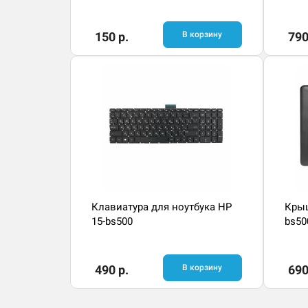
150 р.
В корзину
790
Клавиатура для ноутбука HP
Крыш
15-bs500
bs50
490 р.
В корзину
690