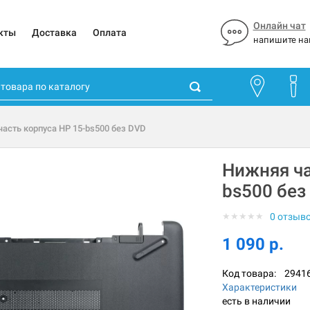
Онлайн чат
кты
Доставка
Оплата
напишите на
асть корпуса HP 15-bs500 без DVD
Нижняя ча
bs500 без
★
★
★
★
★
0 отзыв
1 090 р.
Код товара:
2941
Характеристики
есть в наличии