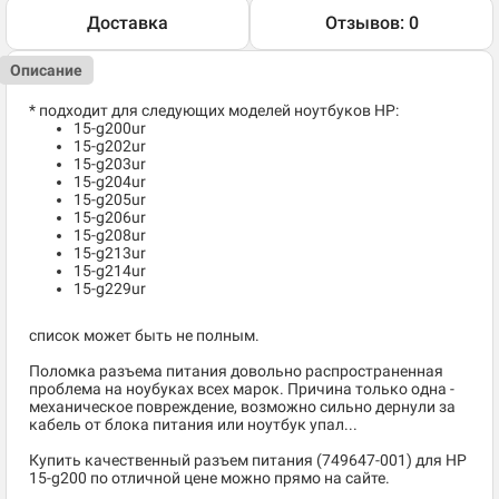
Доставка
Отзывов: 0
Описание
* подходит для следующих моделей ноутбуков HP:
15-g200ur
15-g202ur
15-g203ur
15-g204ur
15-g205ur
15-g206ur
15-g208ur
15-g213ur
15-g214ur
15-g229ur
список может быть не полным.
Поломка разъема питания довольно распространенная
проблема на ноубуках всех марок. Причина только одна -
механическое повреждение, возможно сильно дернули за
кабель от блока питания или ноутбук упал...
Купить качественный разъем питания (749647-001) для HP
15-g200 по отличной цене можно прямо на сайте.