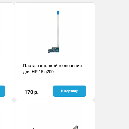
0
Плата с кнопкой включения
для HP 15-g200
170 р.
В корзину