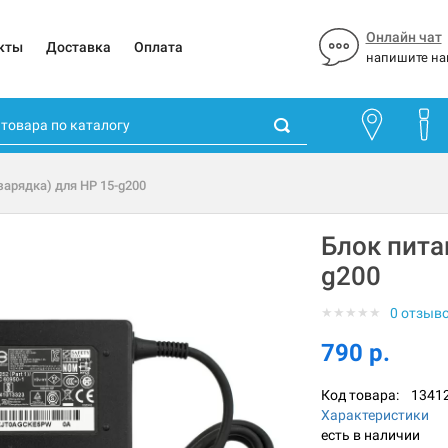
Онлайн чат
кты
Доставка
Оплата
напишите на
зарядка) для HP 15-g200
Блок пита
g200
★
★
★
★
★
0 отзыв
790 р.
Код товара:
1341
Характеристики
есть в наличии