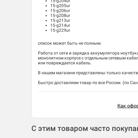
15-g204ur
15-g205ur
15-g206ur
15-g208ur
15-g213ur
15-g214ur
15-g229ur
список может быть не полным.
Работа от сети и зарядка аккумулятора ноутбук
монолитном корпусе с отдельным сетевым кабеле
или повреждается кабель.
В нашем магазине представлены только качеств
Быстро доставляем товар по все России. (по Санк
Как офор
С этим товаром часто покуп