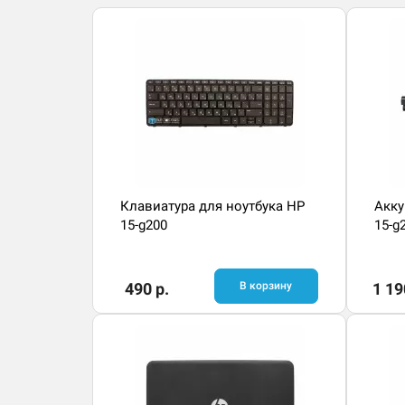
Клавиатура для ноутбука HP
Акку
15-g200
15-g
490 р.
В корзину
1 19