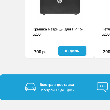
Крышка матрицы для HP 15-
Петл
g200
g200
700 р.
В корзину
290
Быстрая доставка
Передаём ТК до 5 дней