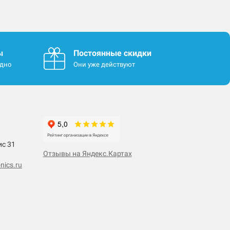
ы
Постоянные скидки
одно
Они уже действуют
ис 31
Отзывы на Яндекс.Картах
nics.ru