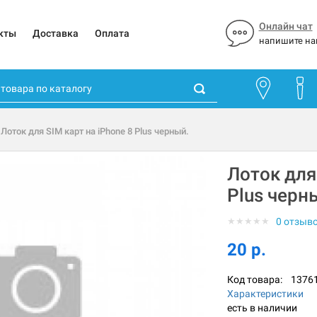
Онлайн чат
кты
Доставка
Оплата
напишите на
 Лоток для SIM карт на iPhone 8 Plus черный.
Лоток для
Plus черн
★
★
★
★
★
0 отзыв
20 р.
Код товара:
1376
Характеристики
есть в наличии