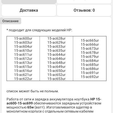
Доставка
Отзывов: 0
Описание
* подходит для следующих моделей HP:
15-ac600ur
15-ac628ur
15-ac665ur
15-ac603ur
15-ac629ur
15-ac666ur
15-ac604ur
15-ac633ur
15-ac673ur
15-ac610ur
15-ac635ur
15-ac678ur
15-ac611ur
15-ac644ur
15-ac679ur
15-ac612ur
15-ac646ur
15-ac684ur
15-ac613ur
15-ac648ur
15-ac685ur
15-ac615ur
15-ac649ur
15-ac686ur
15-ac616ur
15-ac650ur
15-ac691ur
15-ac621ur
15-ac652ur
15-ac692ur
15-ac622ur
15-ac653ur
список может быть не полным.
Работа от сети и зарядка аккумулятора ноутбука
HP 15-
ac600-15-ac699
обеспечиваются зарядным устройством
мощностью
65w
(ватт). Изготавливается адаптер в
монолитном корпусе с отдельным сетевым кабелем