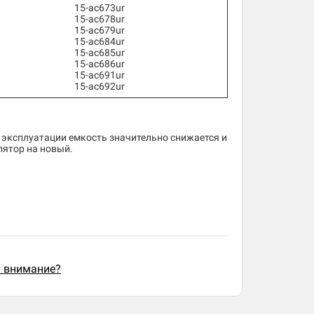
15-ac673ur
15-ac678ur
15-ac679ur
15-ac684ur
15-ac685ur
15-ac686ur
15-ac691ur
15-ac692ur
 эксплуатации емкость значительно снижается и
лятор на новый.
ь внимание?