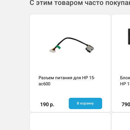
С этим товаром часто покуп
Разъем питания для HP 15-
Блок
ac600
HP 1
190 р.
В корзину
790