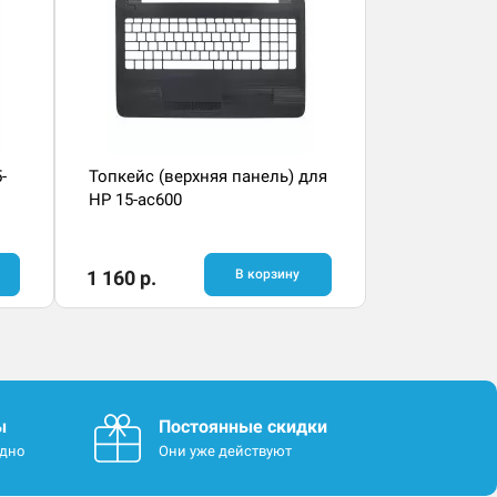
-
Топкейс (верхняя панель) для
HP 15-ac600
1 160 р.
В корзину
ы
Постоянные скидки
одно
Они уже действуют