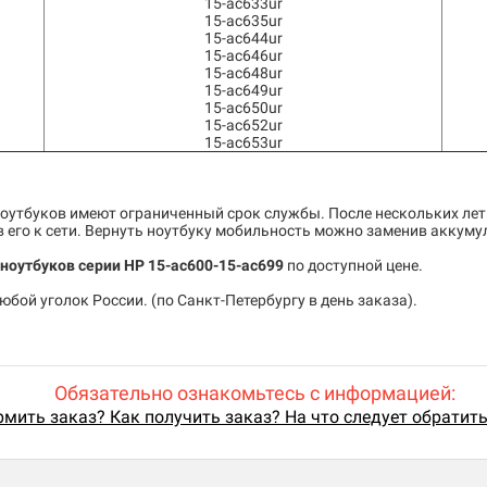
15-ac633ur
15-ac635ur
15-ac644ur
15-ac646ur
15-ac648ur
15-ac649ur
15-ac650ur
15-ac652ur
15-ac653ur
утбуков имеют ограниченный срок службы. После нескольких лет
его к сети. Вернуть ноутбуку мобильность можно заменив аккуму
ноутбуков серии HP 15-ac600-15-ac699
по доступной цене.
бой уголок России. (по Санкт-Петербургу в день заказа).
Обязательно ознакомьтесь с информацией:
мить заказ? Как получить заказ? На что следует обратит