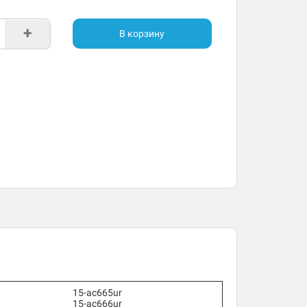
+
В корзину
15-ac665ur
15-ac666ur