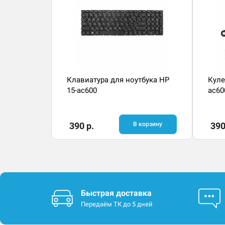
Клавиатура для ноутбука HP
Куле
15-ac600
ac60
390 р.
В корзину
390
Быстрая доставка
Передаём ТК до 5 дней