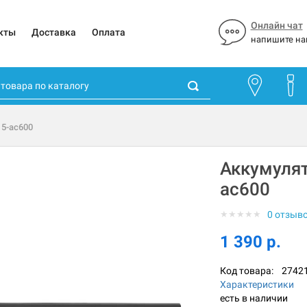
Онлайн чат
кты
Доставка
Оплата
напишите на
15-ac600
Аккумулят
ac600
★
★
★
★
★
0 отзыв
1 390 р.
Код товара:
2742
Характеристики
есть в наличии