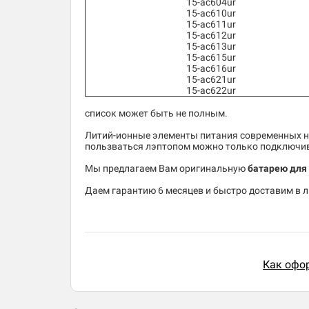
15-ac604ur
15-ac610ur
15-ac611ur
15-ac612ur
15-ac613ur
15-ac615ur
15-ac616ur
15-ac621ur
15-ac622ur
список может быть не полным.
Литий-ионные элементы питания современных но
пользваться лэптопом можно только подключив 
Мы предлагаем Вам оригинальную
батарею для 
Даем гарантию 6 месяцев и быстро доставим в лю
Как офор