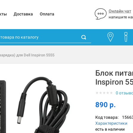
Онлайн чат
кты
Доставка
Оплата
напишите на
зарядка) для Dell Inspiron 5555
Блок питан
Inspiron 5
★
★
★
★
★
0 отзыв
890 р.
Код товара:
1566
Характеристики
есть в наличии