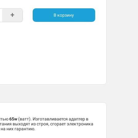
+
В корзину
стью
65w
(ватт). Изготавливается адаптер в
тания выходят из строя, сгорает электроника
на них гарантию.