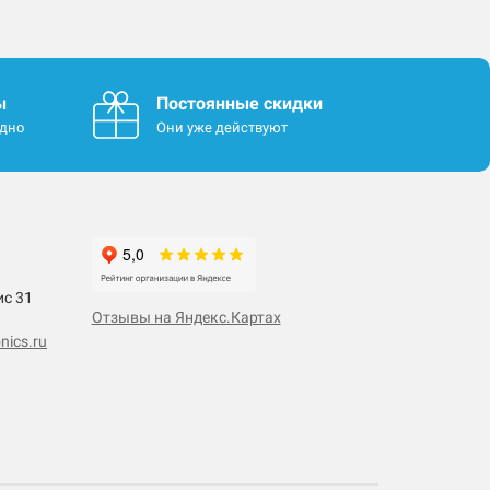
ы
Постоянные скидки
одно
Они уже действуют
ис 31
Отзывы на Яндекс.Картах
nics.ru