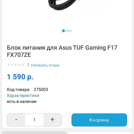
Блок питания для Asus TUF Gaming F17
FX707ZE
|
★
★
★
★
★
Написать отзыв
1 590 р.
Код товара:
275003
Характеристики
есть в наличии
-
+
В корзину