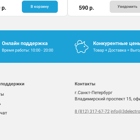
 р.
В корзину
590 р.
Уведомить
Онлайн поддержка
Конкурентные цен
Время работы: 10:00 - 20:00
Товар + Доставка = Выг
 поддержки
Контакты
г.Санкт-Петербург
ты
Владимирский проспект 15, оф
ь
8 (812) 317-67-72
info@3delectro
чат