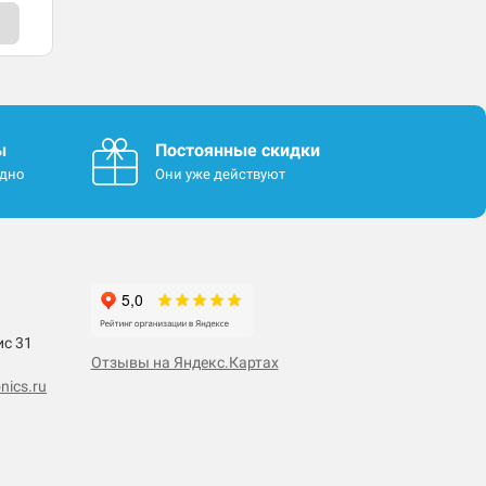
ы
Постоянные скидки
одно
Они уже действуют
ис 31
Отзывы на Яндекс.Картах
nics.ru