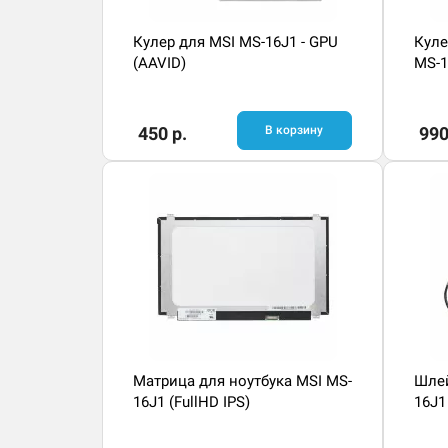
Кулер для MSI MS-16J1 - GPU
Куле
(AAVID)
MS-1
450 р.
В корзину
990
Матрица для ноутбука MSI MS-
Шлей
16J1 (FullHD IPS)
16J1