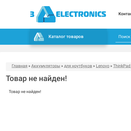
Конта
Каталог товаров
Главная
»
Аккумуляторы
»
для ноутбуков
»
Lenovo
»
ThinkPad
Товар не найден!
Товар не найден!