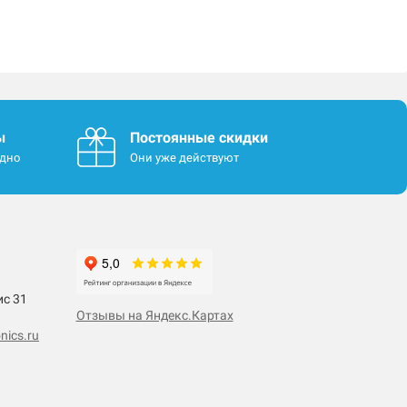
ы
Постоянные скидки
одно
Они уже действуют
ис 31
Отзывы на Яндекс.Картах
nics.ru