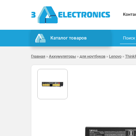
Конта
Каталог товаров
Главная
»
Аккумуляторы
»
для ноутбуков
»
Lenovo
»
Think