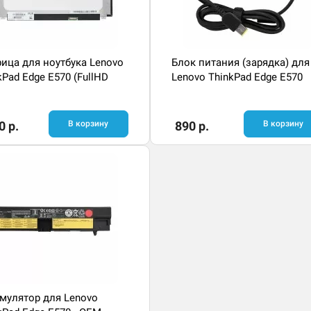
ица для ноутбука Lenovo
Блок питания (зарядка) для
kPad Edge E570 (FullHD
Lenovo ThinkPad Edge E570
0 р.
В корзину
890 р.
В корзину
мулятор для Lenovo