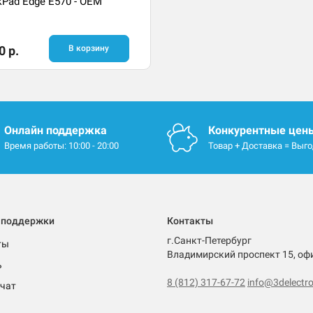
kPad Edge E570 - OEM
0 р.
В корзину
Онлайн поддержка
Конкурентные цен
Время работы: 10:00 - 20:00
Товар + Доставка = Выг
 поддержки
Контакты
г.Санкт-Петербург
ты
Владимирский проспект 15, оф
ь
8 (812) 317-67-72
info@3delectro
чат