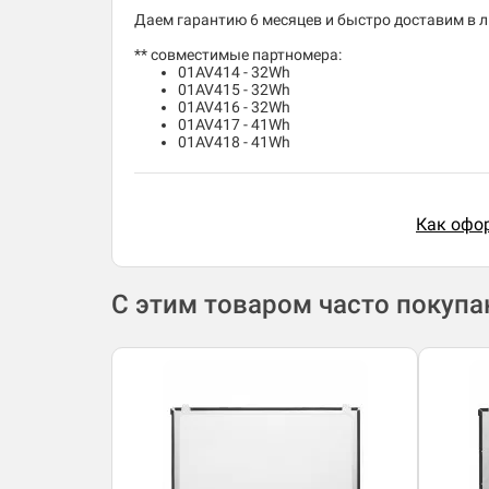
Даем гарантию 6 месяцев и быстро доставим в лю
** совместимые партномера:
01AV414 - 32Wh
01AV415 - 32Wh
01AV416 - 32Wh
01AV417 - 41Wh
01AV418 - 41Wh
Как офор
С этим товаром часто покуп