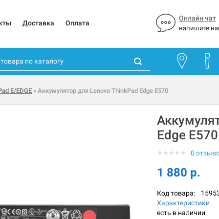
Онлайн чат
кты
Доставка
Оплата
напишите на
Pad E/EDGE
» Аккумулятор для Lenovo ThinkPad Edge E570
Аккумулят
Edge E570
★
★
★
★
★
0 отзыв
1 880 р.
Код товара:
1595
Характеристики
есть в наличии