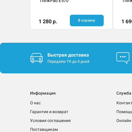
ThinkPad E570
Thin
1 280 р.
В корзину
1 69
Быстрая доставка
Передаём ТК до 5 дней
Информация
Служба
О нас
Контак
Гарантия и возврат
Помощ
Условия соглашения
Онлайн 
Поставщикам