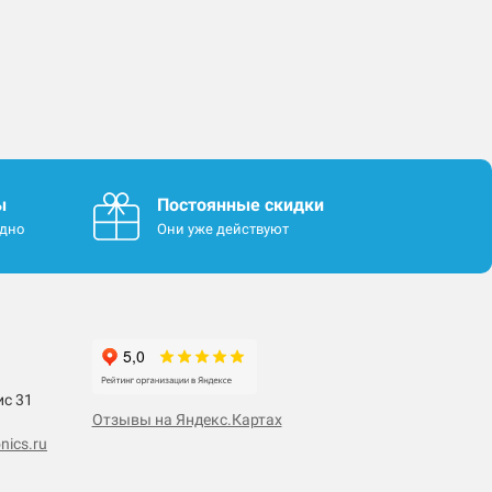
ы
Постоянные скидки
одно
Они уже действуют
ис 31
Отзывы на Яндекс.Картах
nics.ru