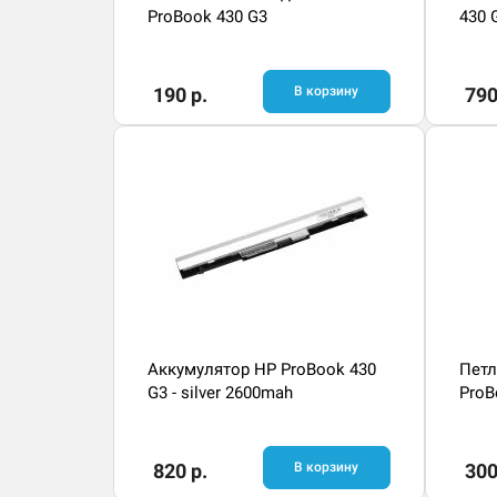
ProBook 430 G3
430 
190 р.
В корзину
790
Аккумулятор HP ProBook 430
Петл
G3 - silver 2600mah
ProB
820 р.
В корзину
300