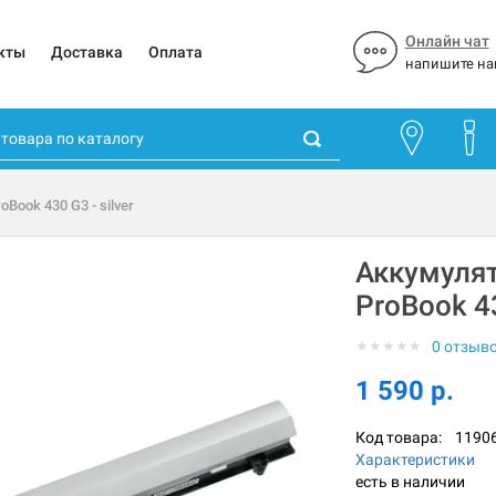
Онлайн чат
кты
Доставка
Оплата
напишите на
Book 430 G3 - silver
Аккумулят
ProBook 43
★
★
★
★
★
0 отзыв
1 590 р.
Код товара:
1190
Характеристики
есть в наличии