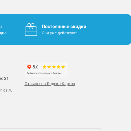
ы
Постоянные скидки
одно
Они уже действуют
ис 31
Отзывы на Яндекс.Картах
nics.ru