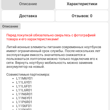
Описание
Характеристики
Доставка
Отзывов: 0
Описание
Перед покупкой обязательно сверьтесь с фотографией
товара и его характеристиками!
Литий-ионные элементы питания современных ноутбуков
имеют ограниченный срок службы. После нескольких лет
эксплуатации емкость значительно снижается и
пользоваться лэптопом можно только подключив его к
сети. Вернуть ноутбуку мобильность можно заменив
аккумулятор на новый.
Совместимые партномера:
L11M6Y01
L11L6Y01
L11L6F01
L11L6R01
L11N6R01
L11N6Y01
L11P6R01
L11S6F01
L11S6Y01