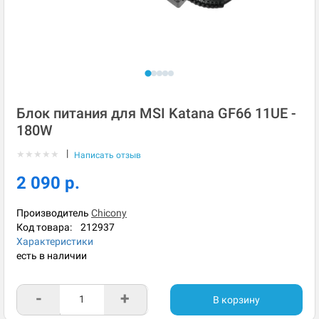
Блок питания для MSI Katana GF66 11UE -
180W
|
★
★
★
★
★
Написать отзыв
2 090 р.
Производитель
Chicony
Код товара:
212937
Характеристики
есть в наличии
-
+
В корзину