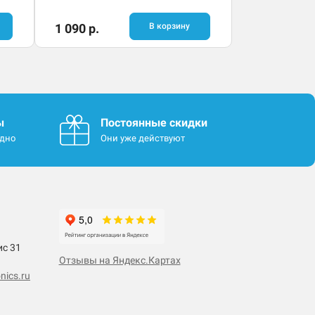
1 090 р.
В корзину
ы
Постоянные скидки
одно
Они уже действуют
ис 31
Отзывы на Яндекс.Картах
nics.ru