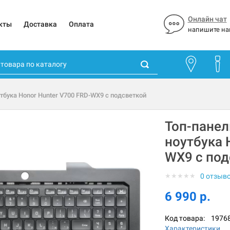
Онлайн чат
кты
Доставка
Оплата
напишите на
утбука Honor Hunter V700 FRD-WX9 с подсветкой
Топ-панел
ноутбука 
WX9 с под
★
★
★
★
★
0 отзыв
6 990 р.
Код товара:
1976
Характеристики