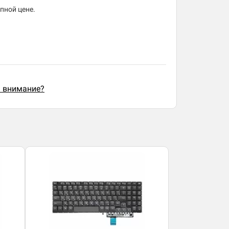
упной цене.
ь внимание?