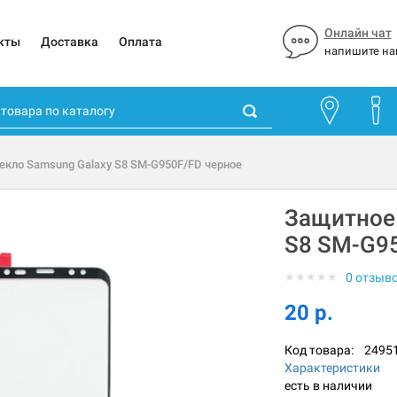
Онлайн чат
кты
Доставка
Оплата
напишите на
екло Samsung Galaxy S8 SM-G950F/FD черное
Защитное 
S8 SM-G95
★
★
★
★
★
0 отзыв
20 р.
Код товара:
2495
Характеристики
есть в наличии