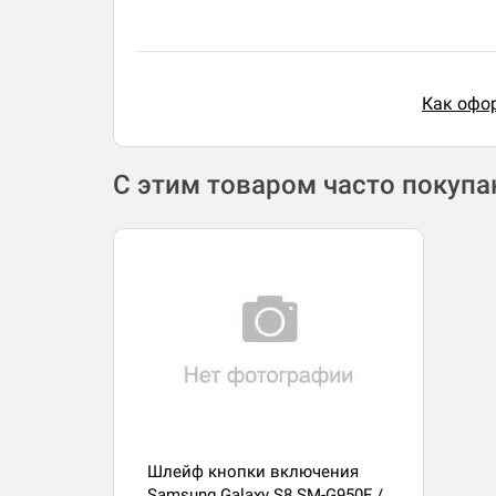
Как офор
С этим товаром часто покуп
Шлейф кнопки включения
Samsung Galaxy S8 SM-G950F /