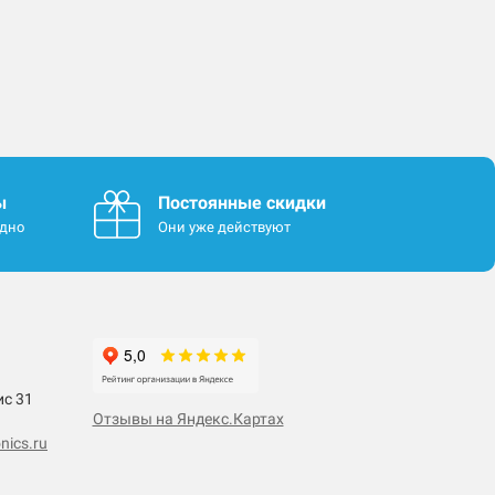
ы
Постоянные скидки
одно
Они уже действуют
ис 31
Отзывы на Яндекс.Картах
nics.ru