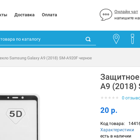
Онлайн чат
кты
Доставка
Оплата
напишите на
екло Samsung Galaxy A9 (2018) SM-A920F черное
Защитное 
A9 (2018)
★
★
★
★
★
0 отзыв
20 р.
Код товара:
1441
Характеристики
есть в наличии