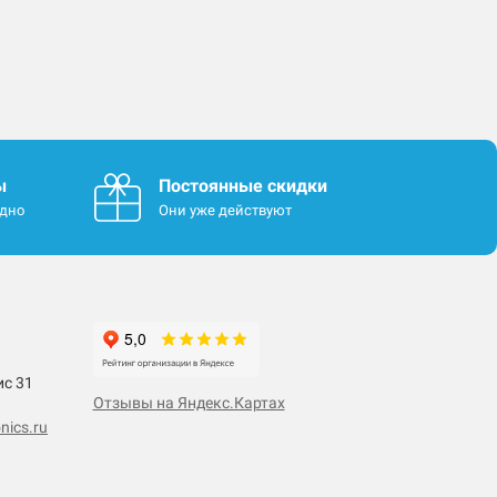
ы
Постоянные скидки
одно
Они уже действуют
ис 31
Отзывы на Яндекс.Картах
nics.ru